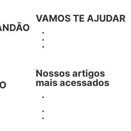
VAMOS TE AJUDAR
ANDÃO
Processo Trabalhista
Consulta com Especialista
Consulta com Especialista
(em Florianópolis)
Nossos artigos
mais acessados
TO
Recebeu um Processo
Trabalhista?
Como Contratar um Motoboy
Advogado Trabalhista