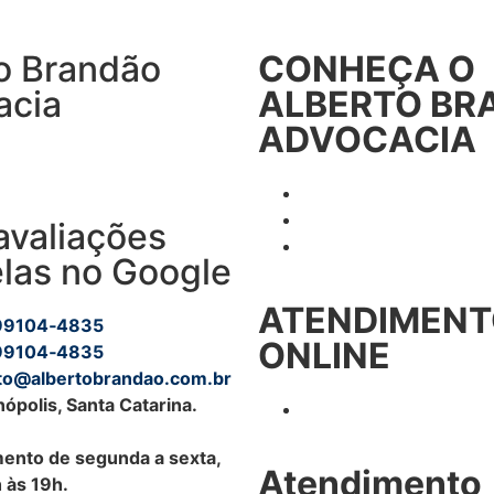
o Brandão
CONHEÇA O
acia
ALBERTO BR
ADVOCACIA
rio especializado
abalhista.
Sobre o Escritório
Blog Trabalhista
avaliações
Depoimentos
elas no Google
ATENDIMEN
99104‑4835
ONLINE
99104‑4835
to@albertobrandao.com.br
nópolis, Santa Catarina.
Em Todo Brasil
ento de segunda a sexta,
Atendimento
 às 19h.