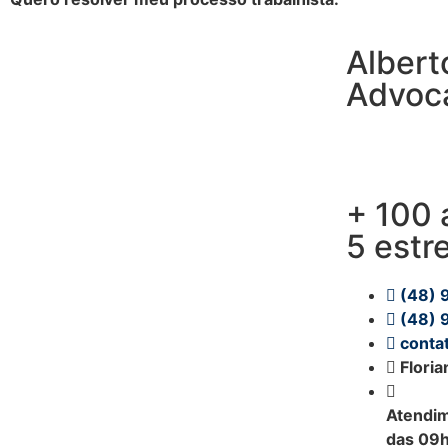
Albert
Advoc
é um escritó
em direito tr
+ 100 
5 estr
(48) 
(48) 
conta
Floria
Atendim
das 09h