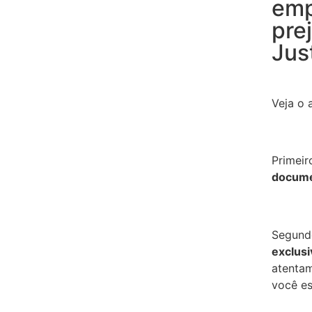
emp
pre
Jus
Veja o 
Primeir
docum
Segund
exclus
atentam
você es